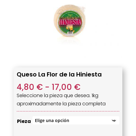
Queso La Flor de la Hiniesta
Rango
4,80
€
-
17,00
€
de
Seleccione la pieza que desea. 1kg
precios:
aproximadamente la pieza completa
desde
4,80 €
Pieza
hasta
17,00 €