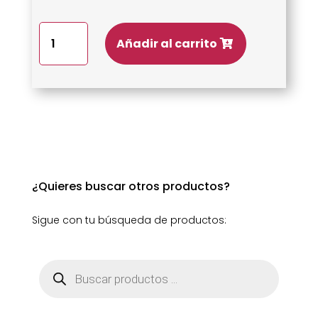
Queso
Añadir al carrito
La
Flor
de
la
Hiniesta
cantidad
¿Quieres buscar otros productos?
Sigue con tu búsqueda de productos:
Búsqueda
de
productos