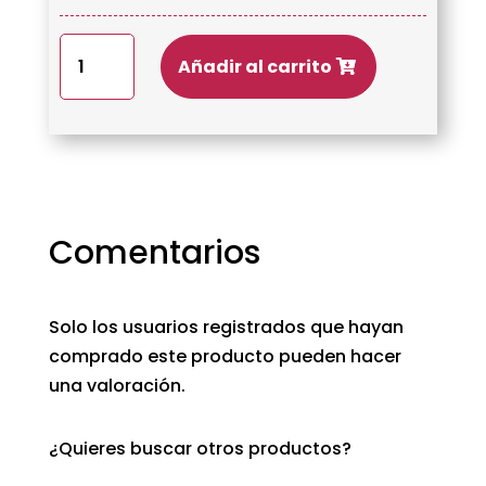
Cuña
Añadir al carrito
los
borreguitos
leche
pasteurizada
de
oveja
Comentarios
cantidad
Solo los usuarios registrados que hayan
comprado este producto pueden hacer
una valoración.
¿Quieres buscar otros productos?