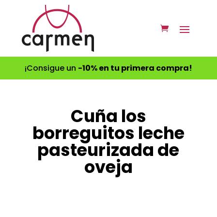
¡Consigue un
-10% en tu primera compra!
Cuña los
borreguitos leche
pasteurizada de
oveja