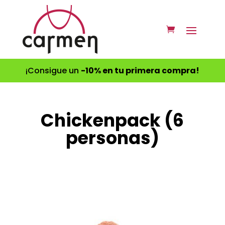
¡Consigue un
-10% en tu primera compra!
Chickenpack (6
personas)