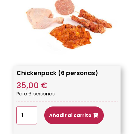
Chickenpack (6 personas)
35,00
€
Para 6 personas
Chickenpack
Añadir al carrito
(6
personas)