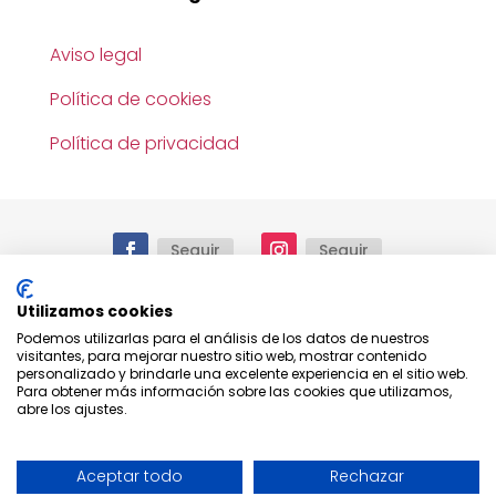
Aviso legal
Política de cookies
Política de privacidad
Seguir
Seguir
Utilizamos cookies
Podemos utilizarlas para el análisis de los datos de nuestros
© 2025.
Reservados todos los derechos. Todo el
visitantes, para mejorar nuestro sitio web, mostrar contenido
contenido e imágenes mostrado en este sitio
personalizado y brindarle una excelente experiencia en el sitio web.
web tienen derechos de autor y no pueden
Para obtener más información sobre las cookies que utilizamos,
utilizarse sin el consentimiento expreso de
Peral &
abre los ajustes.
Romero S.L.
Aceptar todo
Rechazar
