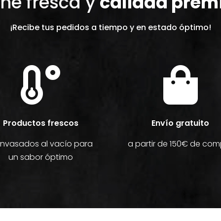
ne fresca y
calidad pre
¡Recibe tus pedidos a tiempo y en estado óptimo!


Productos frescos
Envío gratuito
envasados al vacío para
a partir de 150€ de co
un sabor óptimo