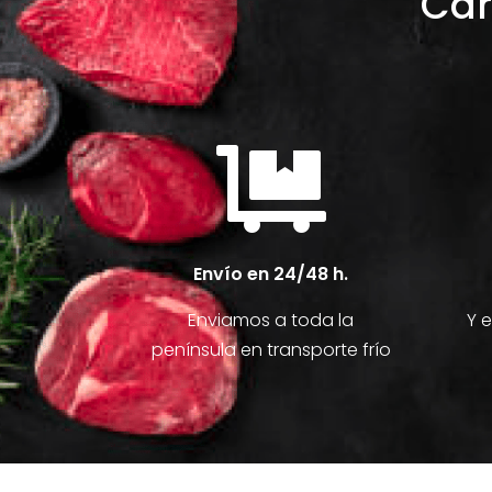
Car

Envío en 24/48 h.
Enviamos a toda la
Y 
península en transporte frío