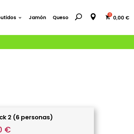
utidos
Jamón
Queso
0,00
€
ck 2 (6 personas)
0
€