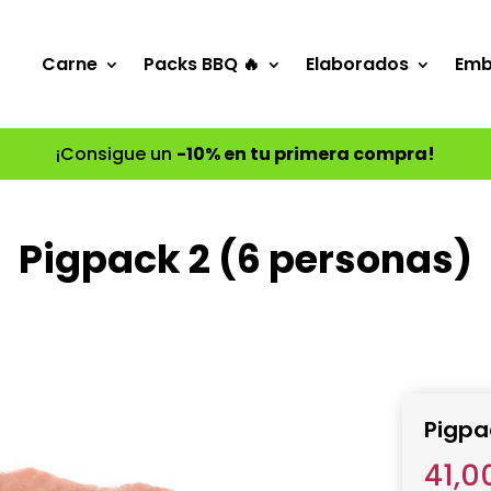
Carne
Packs BBQ 🔥
Elaborados
Emb
¡Consigue un
-10% en tu primera compra!
Pigpack 2 (6 personas)
Pigpa
41,0