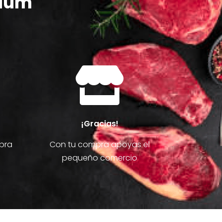
mium

¡Gracias!
mpra
Con tu compra apoyas el
pequeño comercio