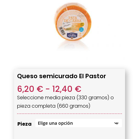
Queso semicurado El Pastor
Rango
6,20
€
-
12,40
€
de
Seleccione media pieza (330 gramos) o
precios:
pieza completa (660 gramos)
desde
6,20 €
Pieza
hasta
12,40 €