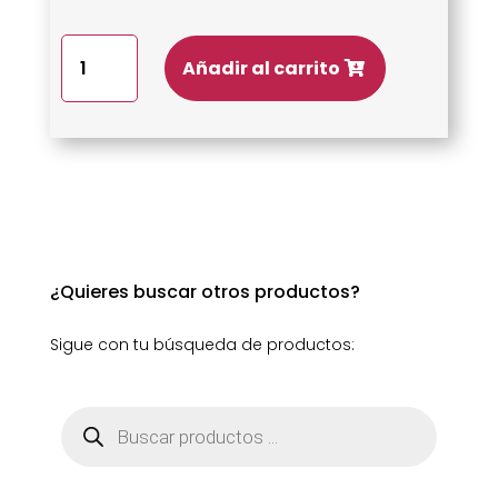
Queso
Añadir al carrito
semicurado
El
Pastor
cantidad
¿Quieres buscar otros productos?
Sigue con tu búsqueda de productos:
Búsqueda
de
productos