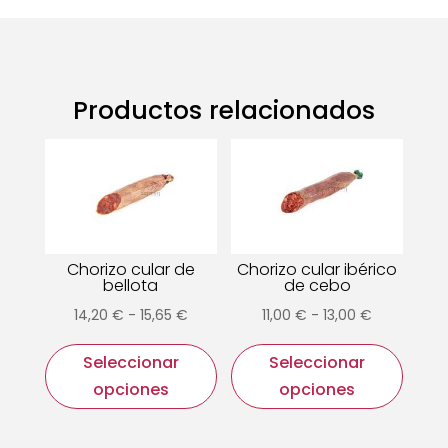
Productos relacionados
Chorizo cular de
Chorizo cular ibérico
bellota
de cebo
Rango
Rango
14,20
€
-
15,65
€
11,00
€
-
13,00
€
Este
Este
de
de
Seleccionar
Seleccionar
producto
prod
precios:
precios:
opciones
opciones
tiene
tiene
desde
desde
múltiples
múlti
14,20 €
11,00 €
variantes.
varia
hasta
hasta