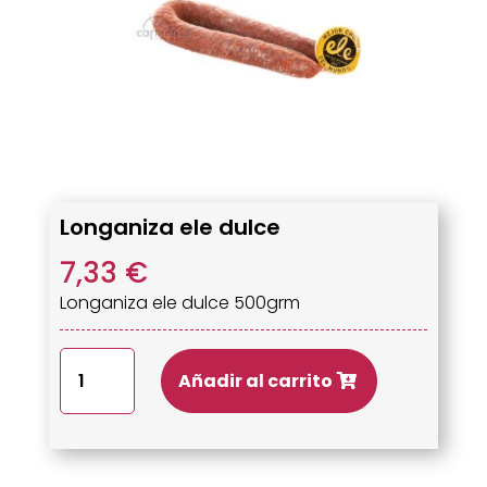
Longaniza ele dulce
7,33
€
Longaniza ele dulce 500grm
Longaniza
Añadir al carrito
ele
dulce
cantidad