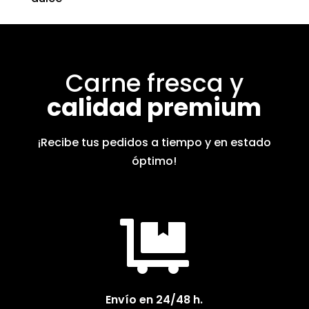
la
página
de
producto
Carne fresca y
calidad premium
¡Recibe tus pedidos a tiempo y en estado
óptimo!

Envío en 24/48 h.