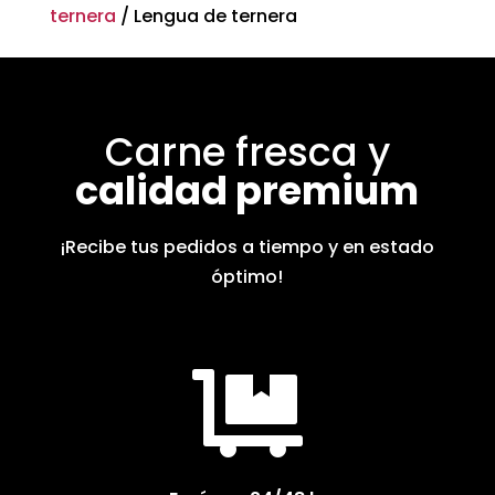
ternera
/ Lengua de ternera
en
la
página
de
producto
Carne fresca y
calidad premium
¡Recibe tus pedidos a tiempo y en estado
óptimo!
