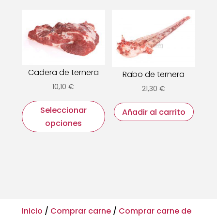
Las
variantes.
opci
Las
se
opciones
pued
se
elegir
pueden
en
elegir
Cadera de ternera
Rabo de ternera
la
en
10,10
€
21,30
€
pági
la
Este
de
página
Seleccionar
producto
Añadir al carrito
prod
de
opciones
tiene
producto
múltiples
variantes.
Las
opciones
se
pueden
Inicio
/
Comprar carne
/
Comprar carne de
elegir