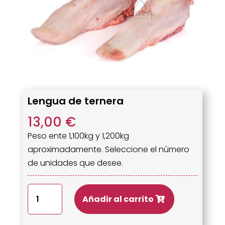
Lengua de ternera
13,00
€
Peso ente 1,100kg y 1,200kg
aproximadamente. Seleccione el número
de unidades que desee.
Lengua
Añadir al carrito
de
ternera