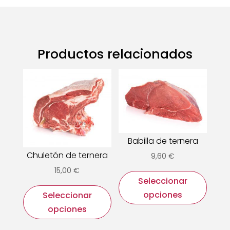
Productos relacionados
Babilla de ternera
Chuletón de ternera
9,60
€
Este
15,00
€
Seleccionar
prod
Este
opciones
Seleccionar
tiene
producto
múlti
opciones
tiene
varia
múltiples