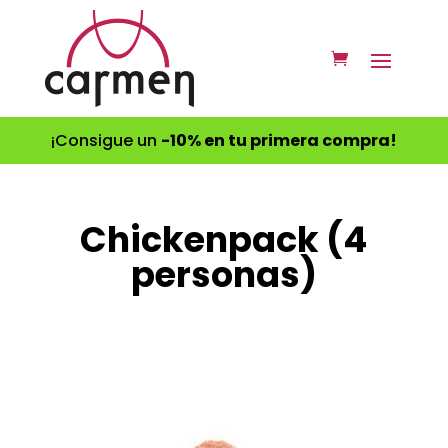
¡Consigue un
-10% en tu primera compra!
Chickenpack (4
personas)