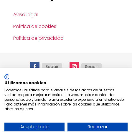
Aviso legal
Política de cookies
Política de privacidad
Seguir
Seguir
Utilizamos cookies
Podemos utilizarlas para el análisis de los datos de nuestros
© 2025.
Reservados todos los derechos. Todo el
visitantes, para mejorar nuestro sitio web, mostrar contenido
contenido e imágenes mostrado en este sitio
personalizado y brindarle una excelente experiencia en el sitio web.
web tienen derechos de autor y no pueden
Para obtener más información sobre las cookies que utilizamos,
utilizarse sin el consentimiento expreso de
Peral &
abre los ajustes.
Romero S.L.
Aceptar todo
Rechazar
