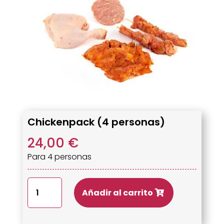
Chickenpack (4 personas)
24,00
€
Para 4 personas
Chickenpack
Añadir al carrito
(4
personas)