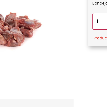
Bandeja
Cachue
cantid
¡Produc