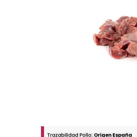
Trazabilidad Pollo:
Origen España