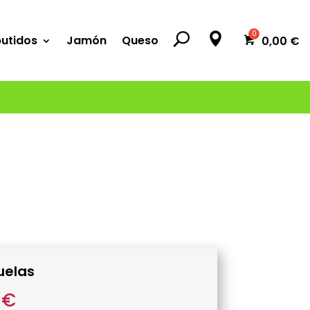
utidos
Jamón
Queso
0,00
€
uelas
0
€