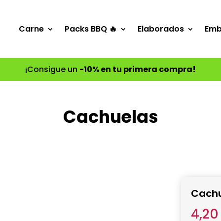
Carne
Packs BBQ 🔥
Elaborados
Emb
¡Consigue un
-10% en tu primera compra!
Cachuelas
Cach
4,2