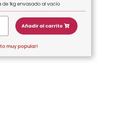
 de 1kg envasado al vacío
las
Añadir al carrito
ad
to muy popular!