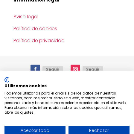
Aviso legal
Política de cookies
Política de privacidad
Seguir
Seguir
Utilizamos cookies
Podemos utilizarlas para el análisis de los datos de nuestros
© 2025.
Reservados todos los derechos. Todo el
visitantes, para mejorar nuestro sitio web, mostrar contenido
contenido e imágenes mostrado en este sitio
personalizado y brindarle una excelente experiencia en el sitio web.
web tienen derechos de autor y no pueden
Para obtener más información sobre las cookies que utilizamos,
utilizarse sin el consentimiento expreso de
Peral &
abre los ajustes.
Romero S.L.
Aceptar todo
Rechazar